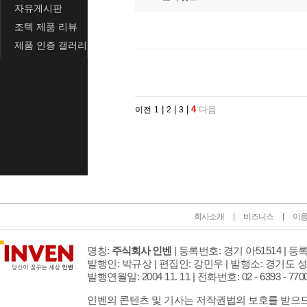
자유게시판
조텍 제품 리뷰
제품 인증 갤러리
|
|
|
4
다음
이전
1
2
3
회사소개
비즈니스
이
명칭:
주식회사 인벤
| 등록번호: 경기 아51514 |
등록연
발행인: 박규상 | 편집인: 강민우 |
발행소: 경기도 성
발행연월일: 2004 11. 11 |
전화번호: 02 - 6393 - 7700 |
인벤의 콘텐츠 및 기사는 저작권법의 보호를 받으므로