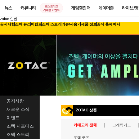
로스트아크
뉴스
커뮤니티
게임캘린더
게이머존
라이브/
기대평 이벤트
zotac 인벤
공지사항
조텍 뉴스
이벤트
조텍 스토리
리뷰/사용기
제품 정보
공식 홈페이지
공지사항
새로운 소식
ZOTAC 상품
이벤트
카테고리 전체
그래픽카드
조텍 서포터즈
조텍 스토리
조텍 굿즈