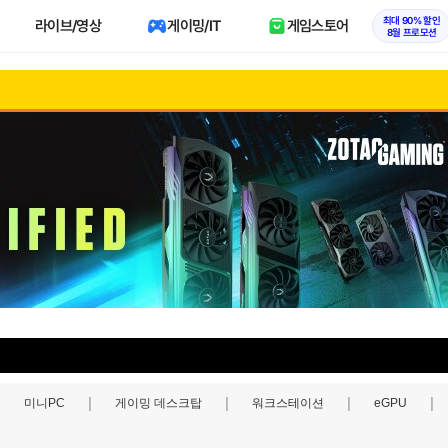
최대 90% 할인
라이브/영상
게이밍/IT
게임스토어
8월 프로모션
미니PC
게이밍 데스크탑
워크스테이션
eGPU