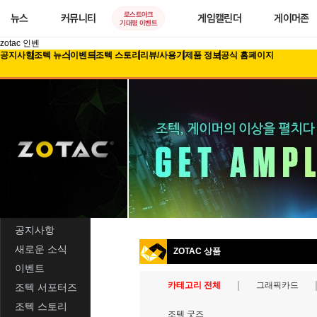
로스트아크
뉴스
커뮤니티
게임캘린더
게이머존
기대평 이벤트
zotac 인벤
공지사항
조텍 뉴스
이벤트
조텍 스토리
리뷰/사용기
제품 정보
공식 홈페이지
공지사항
새로운 소식
ZOTAC 상품
이벤트
카테고리 전체
그래픽카드
조텍 서포터즈
조텍 스토리
조텍 굿즈