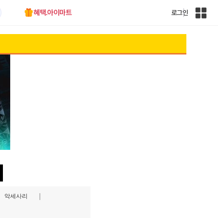
혜택.아이마트
로그인
인
벤
전
체
사
이
트
맵
악세사리